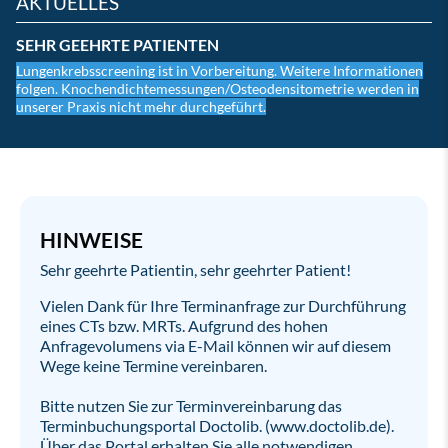
AKTUELLES
11.09.2025 08:24
SEHR GEEHRTE PATIENTEN
Lungenkrebsscreening ist in Vorbereitung. Weitere Informationen
folgen. Knochendichtemessungen/Osteodensitometrie werden in
unserer Praxis nicht mehr durchgeführt.
HINWEISE
Sehr geehrte Patientin, sehr geehrter Patient!
Vielen Dank für Ihre Terminanfrage zur Durchführung
eines CTs bzw. MRTs. Aufgrund des hohen
Anfragevolumens via E-Mail können wir auf diesem
Wege keine Termine vereinbaren.
Bitte nutzen Sie zur Terminvereinbarung das
Terminbuchungsportal Doctolib. (www.doctolib.de).
Über das Portal erhalten Sie alle notwendigen